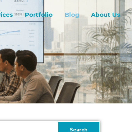
ices
Portfolio
Blog
About Us
Search