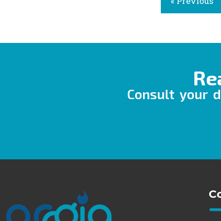
« Previous
Re
Consult your d
C