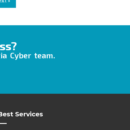
xt »
ss?
gia Cyber team.
Best Services