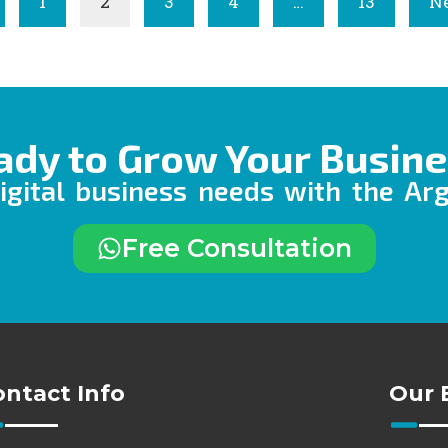
1
2
3
4
…
13
Ne
ady to Grow Your Busine
igital business needs with the Ar
Free Consultation
ontact Info
Our 