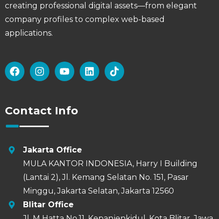
creating professional digital assets—from elegant
company profiles to complex web-based
applications.
Contact Info
Jakarta Office
MULA KANTOR INDONESIA, Harry I Building
(Lantai 2), Jl. Kemang Selatan No. 151, Pasar
Minggu, Jakarta Selatan, Jakarta 12560
Blitar Office
Jl. M Hatta No.11, Kepanjenkidul, Kota Blitar, Jawa