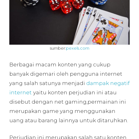
sumber:
pexels.com
Berbagai macam konten yang cukup
banyak digemari oleh pengguna internet
yang salah satunya menjadi
dampak negatif
internet
yaitu konten perjudian ini atau
disebut dengan net gaming,permainan ini
merupakan game yang menggunakan
uang atau barang lainnya untuk ditaruhkan.
Perjudian ini merupakan salah satu konten