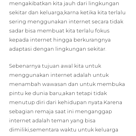
mengakibatkan kita jauh dari lingkungan
sekitar dan keluarga,karna ketika kita terlalu
sering menggunakan internet secara tidak
sadar bisa membuat kita terlalu fokus
kepada internet hingga berkurangnya
adaptasi dengan lingkungan sekitar.
Sebenarnya tujuan awal kita untuk
menggunakan internet adalah untuk
menambah wawasan dan untuk membuka
pintu ke dunia baru,akan tetapi tidak
menutup diri dari kehidupan nyata.Karena
sebagian remaja saat ini menganggap
internet adalah teman yang bisa
dimiliki,sementara waktu untuk keluarga