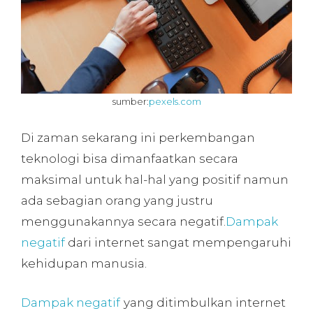
sumber:
pexels.com
Di zaman sekarang ini perkembangan
teknologi bisa dimanfaatkan secara
maksimal untuk hal-hal yang positif namun
ada sebagian orang yang justru
menggunakannya secara negatif.
Dampak
negatif
dari internet sangat mempengaruhi
kehidupan manusia.
Dampak negatif
yang ditimbulkan internet