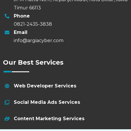
Timur 66113
Phone
0821-2435-3838
Email
info@argiacyber.com
Our Best Services
Web Developer Services
Social Media Ads Services
Content Marketing Services