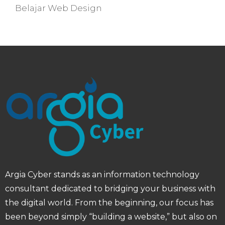
Belajar Web Design
Argia Cyber ​​stands as an information technology
consultant dedicated to bridging your business with
the digital world. From the beginning, our focus has
been beyond simply “building a website,” but also on