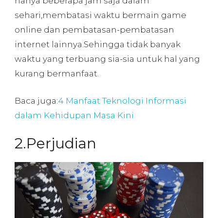
hanya beberapa jam saja dalam
sehari,membatasi waktu bermain game
online dan pembatasan-pembatasan
internet lainnya.Sehingga tidak banyak
waktu yang terbuang sia-sia untuk hal yang
kurang bermanfaat.
Baca juga:
4 Manfaat Teknologi Informasi
dalam Kehidupan Masa Kini
2.Perjudian