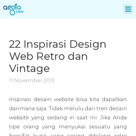
About Us
22 Inspirasi Design
Web Retro dan
Vintage
11 November 2013
Inspirasi desain
website
bisa kita dapatkan
darimana saja. Tidak melulu dari tren desain
website
yang sedang
in
saat ini. Jika Anda
tipe orang yang menyukai sesuatu yang
bersifat kuno yang sering dibilang
retro