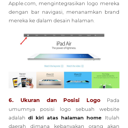
6. Ukuran dan Posisi Logo
Pada
umumnya posisi logo sebuah website
adalah
di kiri atas halaman home
. Itulah
daerah dimana kebanyakan orang akan
melihat situs apa yang mereka kunjungi.
Selain itu,
ini adalah cara terbaik untuk
menghubungkan gambar logo ke halaman
home
sebuah website. Unsur lain yang juga
penting berupa ukuran logo.
Pastikan logo
Anda cukup besar
untuk menjadi pusat
perhatian pengunjung web, sehingga mata
mereka langsung tertuju pada logo Anda.
UX Booth sebagai contoh bagus, sudah bisa