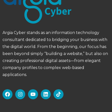
Contact Info
Jakarta Office
MULA KANTOR INDONESIA, Harry I Building
(Lantai 2), Jl. Kemang Selatan No. 151, Pasar
Minggu, Jakarta Selatan, Jakarta 12560
Blitar Office
Jl. M Hatta No.11, Kepanjenkidul, Kota Blitar, Jawa
Timur 66113
Phone