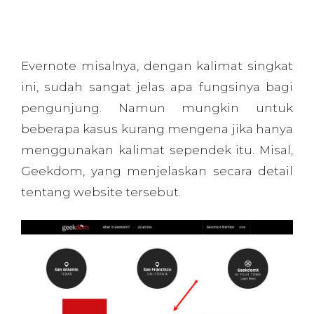
8. Tone of Voice
Penggunaan bahasa pada
website perlu untuk memperkuat karakter
dan kepribadian brand Anda. Jika brand
Anda ramah dan
down to earth,
kemudian
audien Anda kalangan muda, maka nada
informal dan menyenangkan dapat bekerja
dengan baik disini. Fitz misalnya,