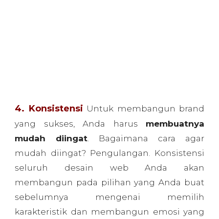
mudah diingat? Pengulangan. Konsistensi
seluruh desain web Anda akan
membangun pada pilihan yang Anda buat
sebelumnya mengenai memilih
karakteristik dan membangun emosi yang
tepat untuk brand Anda. Jaga konsistensi
warna, visual, dan tipografi untuk
memastikan website Anda
memproyeksikan gambar yang seragam
.
Wardah secara konsisten mengintegrasikan
beberapa elemen brand di seluruh media
pemasaran mereka, yang meliputi palet
warna sian soft, clean background dengan
ilustrasi yang berkesan lembut.