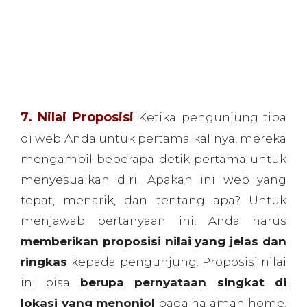
menjawab pertanyaan ini, Anda harus
memberikan proposisi nilai yang jelas dan
ringkas
kepada pengunjung. Proposisi nilai
ini bisa
berupa pernyataan singkat di
lokasi yang menonjol
pada halaman home.
Bisa jadi
terletak di sebelah logo website,
sehingga ketika pengunjung baru
membaca judul situs, mereka akan
mengikuti proposisi nilai. Dengan sedikit
kata yang menjelaskan apa manfaat situs
Anda untuk pengunjung, sehingga
pengunjung tidak hanya tau web Anda
tentang apa, tetapi juga
mengapa mereka
harus tetap menggunakannya
.