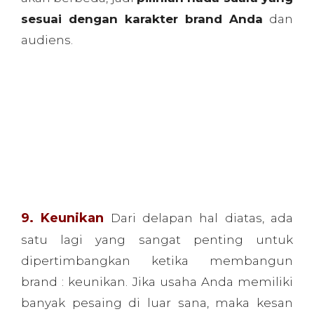
9. Keunikan
Dari delapan hal diatas, ada
satu lagi yang sangat penting untuk
dipertimbangkan ketika membangun
brand : keunikan. Jika usaha Anda memiliki
banyak pesaing di luar sana, maka kesan
yang harus Anda tanamkan kepada
pengunjung web. Kesan yang akan
membuat pengunjung mengingat web
Anda sekaligus membedakannya dengan
pesaing Anda. Dengan upaya extra untuk
membuat gambar yang unik, Anda akan
menonjol di antara para pesaing dan Anda
akan lebih mudah diingat
. Dan itu berarti
kesempatan besar bagi audien untuk
kembali mengunjungi web Anda. Casey