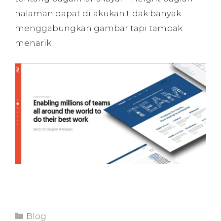
halaman dapat dilakukan.tidak banyak
menggabungkan gambar tapi tampak
menarik.
Blog