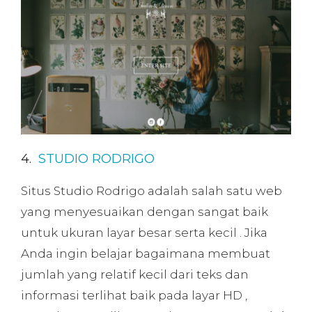
4.
STUDIO RODRIGO
Situs Studio Rodrigo adalah salah satu web
yang menyesuaikan dengan sangat baik
untuk ukuran layar besar serta kecil . Jika
Anda ingin belajar bagaimana membuat
jumlah yang relatif kecil dari teks dan
informasi terlihat baik pada layar HD ,