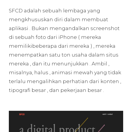
SFCD adalah sebuah lembaga yang
mengkhususkan diri dalam membuat
aplikasi . Bukan mengandalkan screenshot
di sebuah foto dari iPhone ( mereka
memilikibeberapa dari mereka ) , mereka
menempatkan satu ton usaha dalam situs
mereka , dan itu menunjukkan . Ambil ,
misalnya, halus , animasi mewah yang tidak
terlalu mengalihkan perhatian dari konten ,
tipografi besar , dan pekerjaan besar .