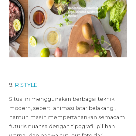
9.
R STYLE
Situs ini menggunakan berbagai teknik
modern, seperti animasi latar belakang ,
namun masih mempertahankan semacam
futuris nuansa dengan tipografi , pilihan
warna , dan bahwa cut -out foto dari