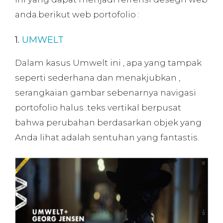
anda.berikut web portofolio :
1.
UMWELT
Dalam kasus Umwelt ini , apa yang tampak
seperti sederhana dan menakjubkan ,
serangkaian gambar sebenarnya navigasi
portofolio halus .teks vertikal berpusat
bahwa perubahan berdasarkan objek yang
Anda lihat adalah sentuhan yang fantastis.