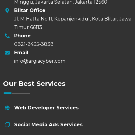
Minggu, Jakarta Selatan, Jakarta 12560
Blitar Office
Jl. M Hatta No.11, Kepanjenkidul, Kota Blitar, Jawa
Timur 66113
Phone
0821-2435-3838
Email
info@argiacyber.com
Our Best Services
Web Developer Services
Social Media Ads Services